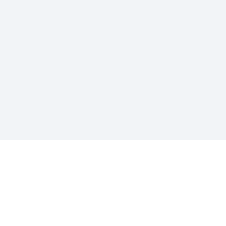
Khám phá dịch vụ