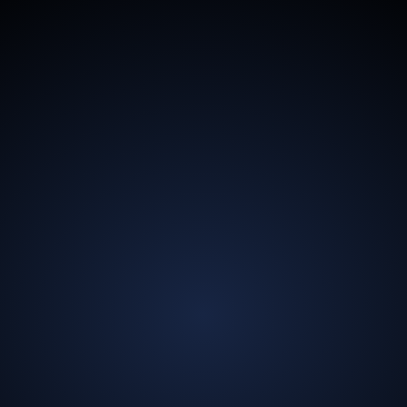
13,5
Tỷ