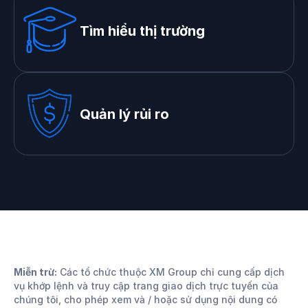
Tìm hiểu thị trường
Quản lý rủi ro
Miễn trừ:
Các tổ chức thuộc XM Group chỉ cung cấp dịch
vụ khớp lệnh và truy cập trang giao dịch trực tuyến của
chúng tôi, cho phép xem và / hoặc sử dụng nội dung có