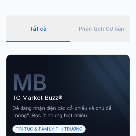
Tất cả
Phân tích Cơ bản
MB
TC Market Buzz®
Dễ dàng nhận diện các cổ phiếu và chủ đề
"nóng". Đọc ít nhưng biết nhiều.
TIN TỨC & TÂM LÝ THỊ TRƯỜNG