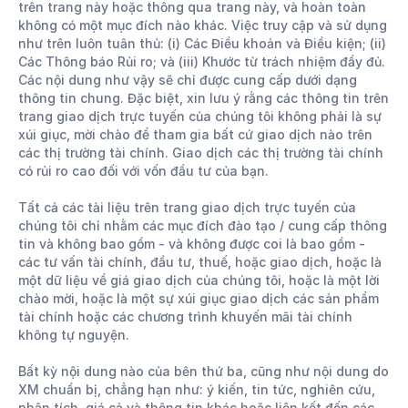
trên trang này hoặc thông qua trang này, và hoàn toàn
không có một mục đích nào khác. Việc truy cập và sử dụng
như trên luôn tuân thủ: (i) Các Điều khoản và Điều kiện; (ii)
Các Thông báo Rủi ro; và (iii) Khước từ trách nhiệm đầy đủ.
Các nội dung như vậy sẽ chỉ được cung cấp dưới dạng
thông tin chung. Đặc biệt, xin lưu ý rằng các thông tin trên
trang giao dịch trực tuyến của chúng tôi không phải là sự
xúi giục, mời chào để tham gia bất cứ giao dịch nào trên
các thị trường tài chính. Giao dịch các thị trường tài chính
có rủi ro cao đối với vốn đầu tư của bạn.
Tất cả các tài liệu trên trang giao dịch trực tuyến của
chúng tôi chỉ nhằm các mục đích đào tạo / cung cấp thông
tin và không bao gồm - và không được coi là bao gồm -
các tư vấn tài chính, đầu tư, thuế, hoặc giao dịch, hoặc là
một dữ liệu về giá giao dịch của chúng tôi, hoặc là một lời
chào mời, hoặc là một sự xúi giục giao dịch các sản phẩm
tài chính hoặc các chương trình khuyến mãi tài chính
không tự nguyện.
Bất kỳ nội dung nào của bên thứ ba, cũng như nội dung do
XM chuẩn bị, chẳng hạn như: ý kiến, tin tức, nghiên cứu,
phân tích, giá cả và thông tin khác hoặc liên kết đến các