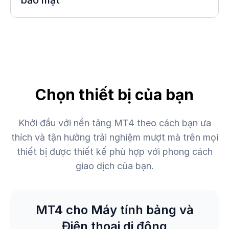
bảo mật
Chọn thiết bị của bạn
Khởi đầu với nền tảng MT4 theo cách bạn ưa
thích và tận hưởng trải nghiệm mượt mà trên mọi
thiết bị được thiết kế phù hợp với phong cách
giao dịch của bạn.
MT4 cho Máy tính bảng và
Điện thoại di động