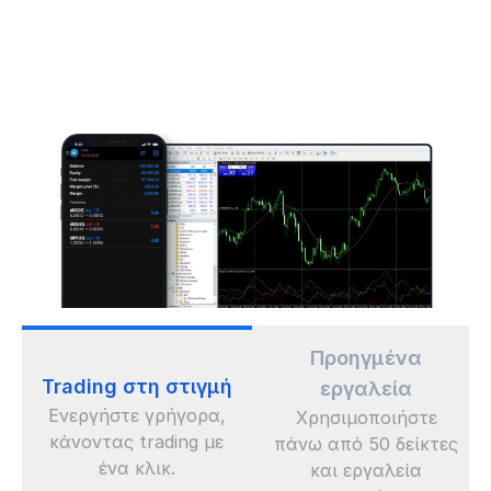
Προηγμένα
Trading στη στιγμή
εργαλεία
Ενεργήστε γρήγορα,
Χρησιμοποιήστε
κάνοντας trading με
πάνω από 50 δείκτες
ένα κλικ.
και εργαλεία