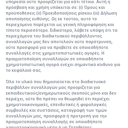
υπηρεσία ούτε προορίζεται για κάτι τέτοιο. Αυτή η
πρόσβαση και χρήση υπόκειται σε: (i) Όρους και
προϋποθέσεις (ii) Προειδοποιήσεις ρίσκου (iii) Δήλωση
αποποίησης ευθύνης. Ως εκ τούτου, αυτό το
περιεχόμενο παρέχεται ως γενική πληροφόρηση και
τίποτα περισσότερο. Ειδικότερα, λάβετε υπόψη ότι τα
περιεχόμενα του διαδικτυακού περιβάλλοντος
συναλλαγών μας δεν αποτελούν ούτε παρότρυνση,
ούτε προσφορά για να προβείτε σε οποιεσδήποτε
συναλλαγές στις χρηματοπιστωτικές αγορές. Η
πραγματοποίηση συναλλαγών σε οποιαδήποτε
χρηματοπιστωτική αγορά ενέχει σημαντικό κίνδυνο για
το κεφάλαιό σας.
Όλο το υλικό που δημοσιεύεται στο διαδικτυακό
περιβάλλον συναλλαγών μας προορίζεται για
εκπαιδευτικούς/ενημερωτικούς σκοπούς μόνο και δεν
περιέχει, ούτε θα πρέπει να θεωρηθεί ότι περιέχει
χρηματοοικονομικές, επενδυτικές ή φορολογικές
συμβουλές και συστάσεις, καταγραφή των τιμών
συναλλαγών μας, προσφορά ή προτροπή για την
πραγματοποίηση συναλλαγής σε οποιοδήποτε
χρηματοοικονομικό μέσο ή μη ζητηθείσες